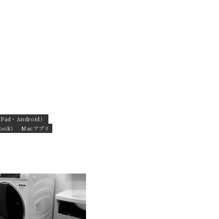
ad・Android）
ook）
Macアプリ