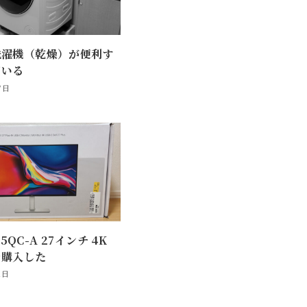
洗濯機（乾燥）が便利す
ている
7日
725QC-A 27インチ 4K
を購入した
1日