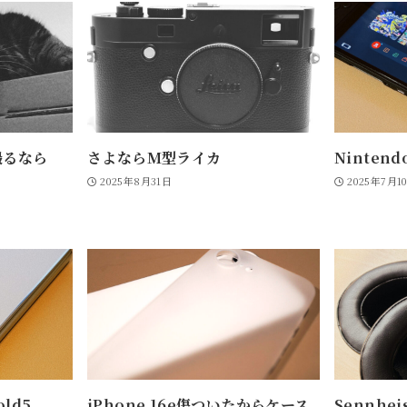
撮るなら
さよならM型ライカ
Ninten
2025年8月31日
2025年7月1
old5
iPhone 16e傷ついたからケース
Sennhei