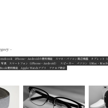
egory –
omebook
iPhone・Androidの便利機能
スマホ・パソコン周辺機器
タブレット（iP
・写真
スマートフォン（iPhone・Android）
スピーカー
パソコン（iMac・MacB
cBook便利機能
Apple Watchアプリ
アナログ時計