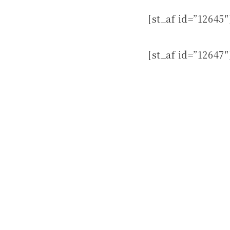
[st_af id=”12645″
[st_af id=”12647″