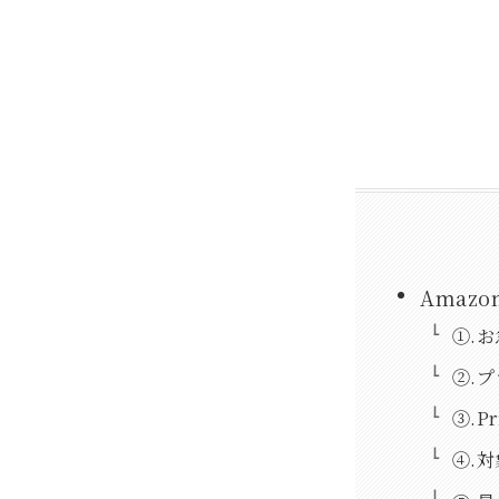
Amaz
①.
②.
③.P
④.対