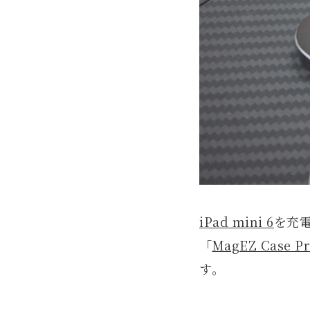
iPad mini 6
を充
「
MagEZ Case Pr
す。