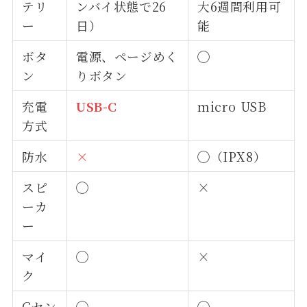
テリ
ンバイ状態で26
大6週間利用可
ー
日）
能
ボタ
電源、ページめく
◯
ン
りボタン
充電
USB-C
micro USB
方式
防水
×
◯（IPX8）
スピ
◯
×
ーカ
ー
マイ
◯
×
ク
Gセン
◯
◯