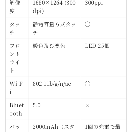
解像
1680×1264 (300
300ppi
度
dpi)
タッ
静電容量方式タッ
◯
チ
チ
フロ
暖色及び寒色
LED 25個
ント
ライ
ト
Wi-F
802.11b/g/n/ac
◯
i
Bluet
5.0
×
ooth
バッ
2000mAh（スタ
1回の充電で最